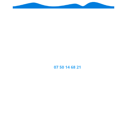
Tél.
07 50 14 68 21
Agence de communication
Créateur de communication à Sallertaine en Vendée